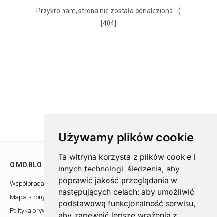
Przykro nam, strona nie została odnaleziona :-(
[404]
Używamy plików cookie
Ta witryna korzysta z plików cookie i
O MO.BLO
POMOC
innych technologii śledzenia, aby
poprawić jakość przeglądania w
Współpraca z architektami
Showroom
następujących celach:
aby umożliwić
Mapa strony
Kontakt
podstawową funkcjonalność serwisu
,
Polityka prywatności
aby zapewnić lepsze wrażenia z