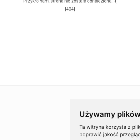
Przykro nam, strona nie została odnaleziona :-(
[404]
Używamy plików
Ta witryna korzysta z pli
poprawić jakość przeglą