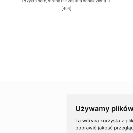
Przykro nam, strona nie została odnaleziona :-(
[404]
Używamy plików
Ta witryna korzysta z pli
poprawić jakość przeglą