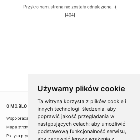
Przykro nam, strona nie została odnaleziona :-(
[404]
Używamy plików cookie
Ta witryna korzysta z plików cookie i
O MO.BLO
POMOC
innych technologii śledzenia, aby
poprawić jakość przeglądania w
Współpraca z architektami
Showroom
następujących celach:
aby umożliwić
Mapa strony
Kontakt
podstawową funkcjonalność serwisu
,
Polityka prywatności
aby zapewnić lepsze wrażenia z