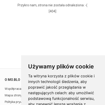
Przykro nam, strona nie została odnaleziona :-(
[404]
Używamy plików cookie
Ta witryna korzysta z plików cookie i
O MO.BLO
POMOC
innych technologii śledzenia, aby
poprawić jakość przeglądania w
Współpraca z architektami
Showroom
następujących celach:
aby umożliwić
Mapa strony
Kontakt
podstawową funkcjonalność serwisu
,
Polityka prywatności
aby zapewnić lepsze wrażenia z