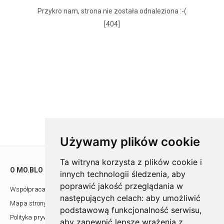
Przykro nam, strona nie została odnaleziona :-(
[404]
Używamy plików cookie
Ta witryna korzysta z plików cookie i
O MO.BLO
POMOC
innych technologii śledzenia, aby
poprawić jakość przeglądania w
Współpraca z architektami
Showroom
następujących celach:
aby umożliwić
Mapa strony
Kontakt
podstawową funkcjonalność serwisu
,
Polityka prywatności
aby zapewnić lepsze wrażenia z