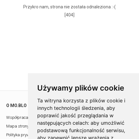
Przykro nam, strona nie została odnaleziona :-(
[404]
Używamy plików cookie
Ta witryna korzysta z plików cookie i
O MO.BLO
POMOC
innych technologii śledzenia, aby
poprawić jakość przeglądania w
Współpraca z architektami
Showroom
następujących celach:
aby umożliwić
Mapa strony
Kontakt
podstawową funkcjonalność serwisu
,
Polityka prywatności
aby zapewnić lepsze wrażenia z