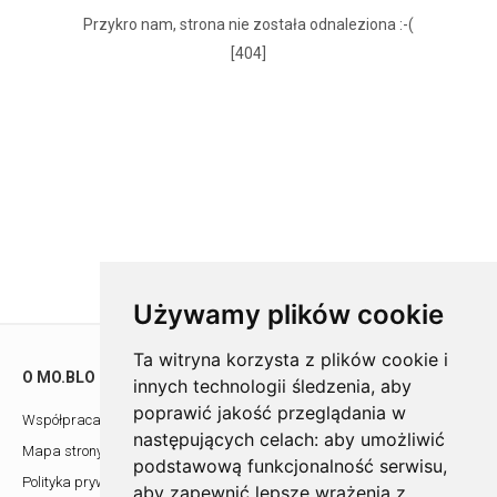
Przykro nam, strona nie została odnaleziona :-(
[404]
Używamy plików cookie
Ta witryna korzysta z plików cookie i
O MO.BLO
POMOC
innych technologii śledzenia, aby
poprawić jakość przeglądania w
Współpraca z architektami
Showroom
następujących celach:
aby umożliwić
Mapa strony
Kontakt
podstawową funkcjonalność serwisu
,
Polityka prywatności
aby zapewnić lepsze wrażenia z