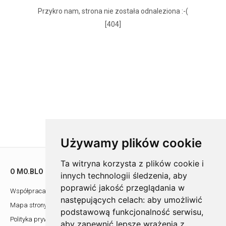
Przykro nam, strona nie została odnaleziona :-(
[404]
Używamy plików cookie
Ta witryna korzysta z plików cookie i
O MO.BLO
POMOC
innych technologii śledzenia, aby
poprawić jakość przeglądania w
Współpraca z architektami
Showroom
następujących celach:
aby umożliwić
Mapa strony
Kontakt
podstawową funkcjonalność serwisu
,
Polityka prywatności
aby zapewnić lepsze wrażenia z