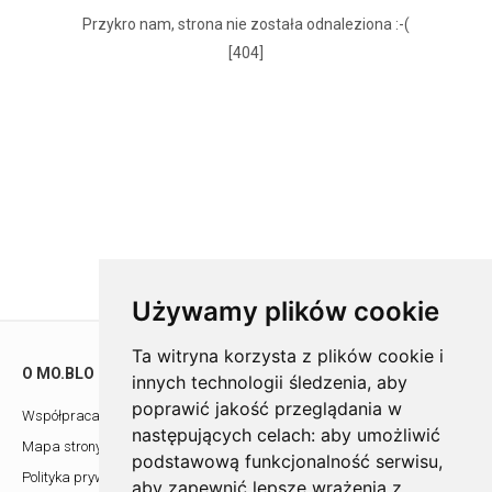
Przykro nam, strona nie została odnaleziona :-(
[404]
Używamy plików cookie
Ta witryna korzysta z plików cookie i
O MO.BLO
POMOC
innych technologii śledzenia, aby
poprawić jakość przeglądania w
Współpraca z architektami
Showroom
następujących celach:
aby umożliwić
Mapa strony
Kontakt
podstawową funkcjonalność serwisu
,
Polityka prywatności
aby zapewnić lepsze wrażenia z