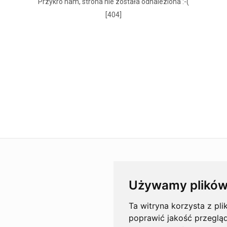
Przykro nam, strona nie została odnaleziona :-(
[404]
Używamy plików
Ta witryna korzysta z pli
poprawić jakość przeglą