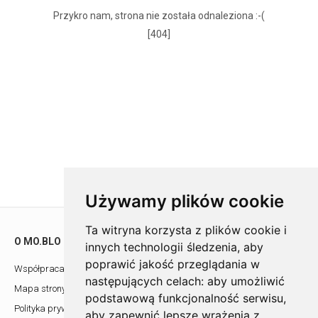
Przykro nam, strona nie została odnaleziona :-(
[404]
Używamy plików cookie
Ta witryna korzysta z plików cookie i
O MO.BLO
POMOC
innych technologii śledzenia, aby
poprawić jakość przeglądania w
Współpraca z architektami
Showroom
następujących celach:
aby umożliwić
Mapa strony
Kontakt
podstawową funkcjonalność serwisu
,
Polityka prywatności
aby zapewnić lepsze wrażenia z