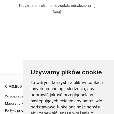
Przykro nam, strona nie została odnaleziona :-(
[404]
Używamy plików cookie
Ta witryna korzysta z plików cookie i
O MO.BLO
POMOC
innych technologii śledzenia, aby
poprawić jakość przeglądania w
Współpraca z architektami
Showroom
następujących celach:
aby umożliwić
Mapa strony
Kontakt
podstawową funkcjonalność serwisu
,
Polityka prywatności
aby zapewnić lepsze wrażenia z