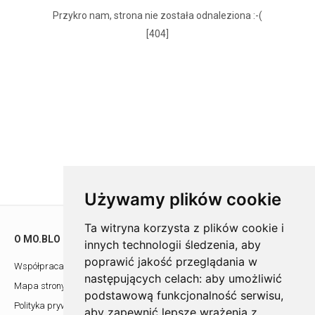
Przykro nam, strona nie została odnaleziona :-(
[404]
Używamy plików cookie
Ta witryna korzysta z plików cookie i
O MO.BLO
POMOC
innych technologii śledzenia, aby
poprawić jakość przeglądania w
Współpraca z architektami
Showroom
następujących celach:
aby umożliwić
Mapa strony
Kontakt
podstawową funkcjonalność serwisu
,
Polityka prywatności
aby zapewnić lepsze wrażenia z