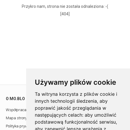
Przykro nam, strona nie została odnaleziona :-(
[404]
Używamy plików cookie
Ta witryna korzysta z plików cookie i
O MO.BLO
POMOC
innych technologii śledzenia, aby
poprawić jakość przeglądania w
Współpraca z architektami
Showroom
następujących celach:
aby umożliwić
Mapa strony
Kontakt
podstawową funkcjonalność serwisu
,
Polityka prywatności
aby zapewnić lepsze wrażenia z