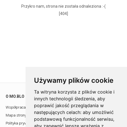
Przykro nam, strona nie została odnaleziona :-(
[404]
Używamy plików cookie
Ta witryna korzysta z plików cookie i
O MO.BLO
POMOC
innych technologii śledzenia, aby
poprawić jakość przeglądania w
Współpraca z architektami
Showroom
następujących celach:
aby umożliwić
Mapa strony
Kontakt
podstawową funkcjonalność serwisu
,
Polityka prywatności
aby zapewnić lepsze wrażenia z