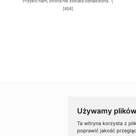
Przykro nam, strona nie została odnaleziona :-(
[404]
Używamy plików
Ta witryna korzysta z pli
poprawić jakość przeglą