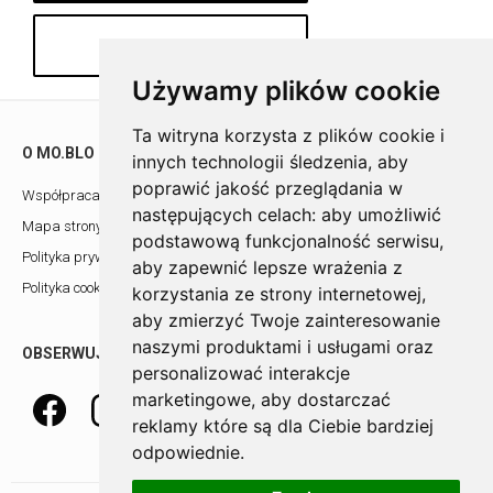
Szczegóły produktu
Używamy plików cookie
Ta witryna korzysta z plików cookie i
O MO.BLO
POMOC
innych technologii śledzenia, aby
poprawić jakość przeglądania w
Współpraca z architektami
Showroom
następujących celach:
aby umożliwić
Mapa strony
Kontakt
podstawową funkcjonalność serwisu
,
Polityka prywatności
aby zapewnić lepsze wrażenia z
Polityka cookies
korzystania ze strony internetowej
,
aby zmierzyć Twoje zainteresowanie
naszymi produktami i usługami oraz
OBSERWUJ NAS
personalizować interakcje
marketingowe
,
aby dostarczać
reklamy które są dla Ciebie bardziej
odpowiednie
.