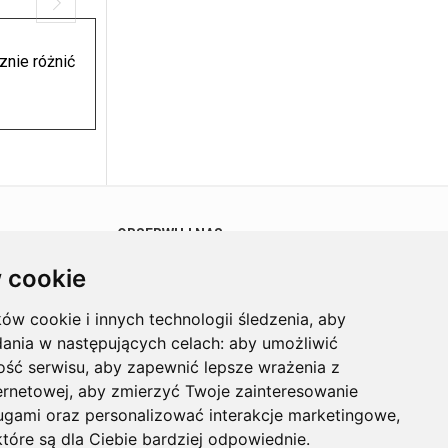
znie różnić
OBSERWUJ NAS
 cookie
ków cookie i innych technologii śledzenia, aby
dania w następujących celach:
aby umożliwić
ość serwisu
,
aby zapewnić lepsze wrażenia z
ernetowej
,
aby zmierzyć Twoje zainteresowanie
ugami oraz personalizować interakcje marketingowe
,
tóre są dla Ciebie bardziej odpowiednie
.