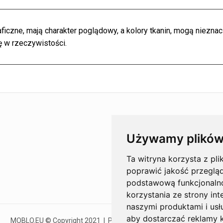
czne, mają charakter poglądowy, a kolory tkanin, mogą nieznac
ę w rzeczywistości.
Używamy plików
Ta witryna korzysta z pli
poprawić jakość przeglą
podstawową funkcjonaln
korzystania ze strony int
naszymi produktami i usł
aby dostarczać reklamy k
MOBLO.EU © Copyright 2021 | Powered by:
MOUTON interactive