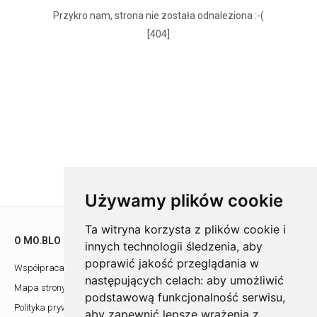
Przykro nam, strona nie została odnaleziona :-(
[404]
Używamy plików cookie
Ta witryna korzysta z plików cookie i
O MO.BLO
POMOC
innych technologii śledzenia, aby
poprawić jakość przeglądania w
Współpraca z architektami
Showroom
następujących celach:
aby umożliwić
Mapa strony
Kontakt
podstawową funkcjonalność serwisu
,
Polityka prywatności
aby zapewnić lepsze wrażenia z