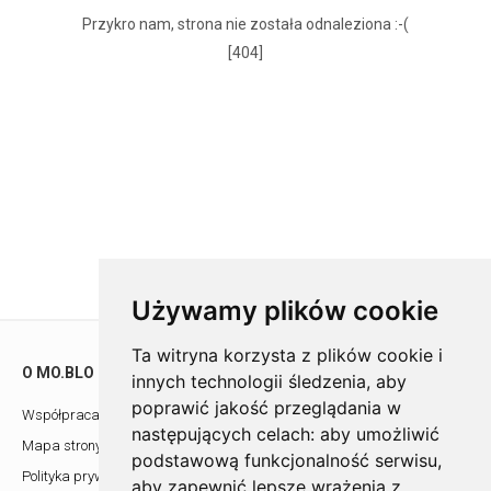
Przykro nam, strona nie została odnaleziona :-(
[404]
Używamy plików cookie
Ta witryna korzysta z plików cookie i
O MO.BLO
POMOC
innych technologii śledzenia, aby
poprawić jakość przeglądania w
Współpraca z architektami
Showroom
następujących celach:
aby umożliwić
Mapa strony
Kontakt
podstawową funkcjonalność serwisu
,
Polityka prywatności
aby zapewnić lepsze wrażenia z