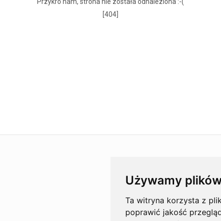
Przykro nam, strona nie została odnaleziona :-(
[404]
Używamy plików
Ta witryna korzysta z pli
poprawić jakość przeglą